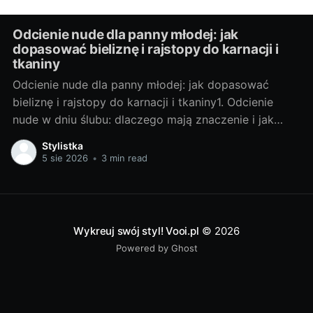
Odcienie nude dla panny młodej: jak
dopasować bieliznę i rajstopy do karnacji i
tkaniny
Odcienie nude dla panny młodej: jak dopasować
bieliznę i rajstopy do karnacji i tkaniny1. Odcienie
nude w dniu ślubu: dlaczego mają znaczenie i jak
wpływają na odbiór sukniNude nie jest kolorem
Stylistka
uniwersalnym. To paleta, która ma pracować jak filtr
5 sie 2026
•
3 min read
upiększający: wyrównać ton skóry, ukryć prześwity i
pozostać niewidoczna pod suknią.
Wykreuj swój styl! Vooi.pl
© 2026
Powered by Ghost