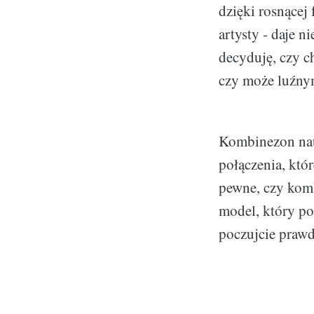
dzięki rosnącej
artysty - daje 
decyduję, czy c
czy może luźny
Kombinezon nauc
połączenia, któ
pewne, czy komb
model, który po
poczujcie prawd