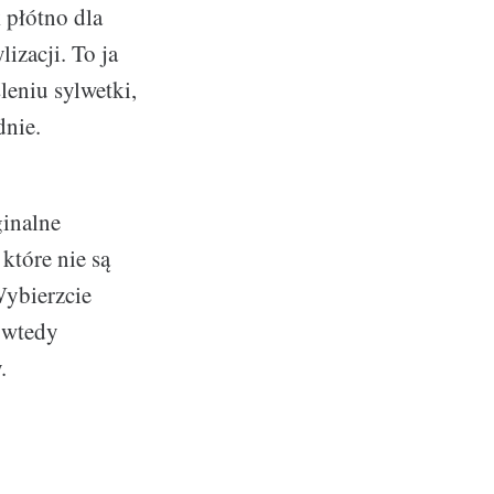
 płótno dla
izacji. To ja
leniu sylwetki,
dnie.
ginalne
które nie są
Wybierzcie
o wtedy
.