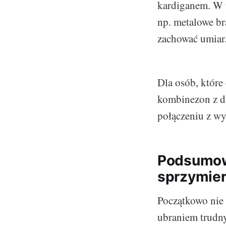
kardiganem. W t
np. metalowe bra
zachować umiar
Dla osób, któr
kombinezon z dż
połączeniu z w
Podsumowa
sprzymier
Początkowo nie 
ubraniem trudny