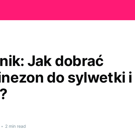
nik: Jak dobrać
nezon do sylwetki i
i?
•
2 min read