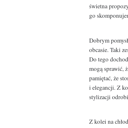
świetna propozy
go skomponujem
Dobrym pomysłe
obcasie. Taki z
Do tego dochodz
mogą sprawić, że
pamiętać, że st
i elegancji. Z k
stylizacji odrob
Z kolei na chło