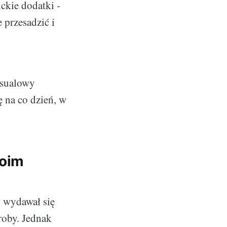
ckie dodatki -
 przesadzić i
asualowy
 na co dzień, w
moim
n wydawał się
roby. Jednak