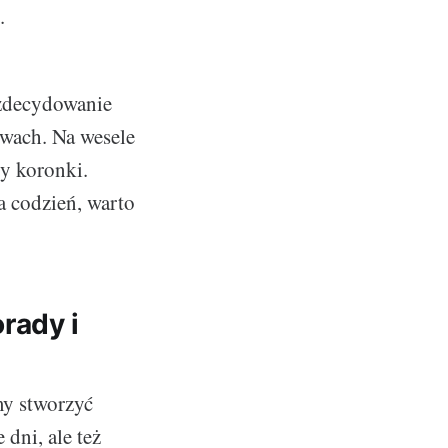
.
 zdecydowanie
rwach. Na wesele
zy koronki.
a codzień, warto
rady i
my stworzyć
 dni, ale też