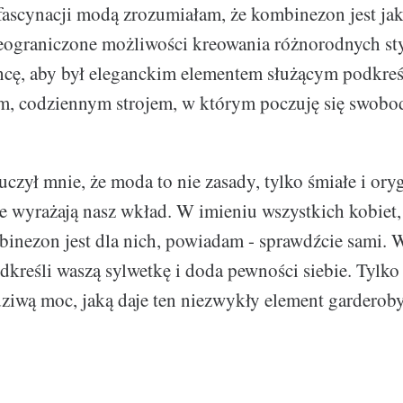
 fascynacji modą zrozumiałam, że kombinezon jest jak
nieograniczone możliwości kreowania różnorodnych styl
hcę, aby był eleganckim elementem służącym podkreś
m, codziennym strojem, w którym poczuję się swobo
zył mnie, że moda to nie zasady, tylko śmiałe i ory
re wyrażają nasz wkład. W imieniu wszystkich kobiet, 
inezon jest dla nich, powiadam - sprawdźcie sami. 
dkreśli waszą sylwetkę i doda pewności siebie. Tylk
ziwą moc, jaką daje ten niezwykły element garderoby