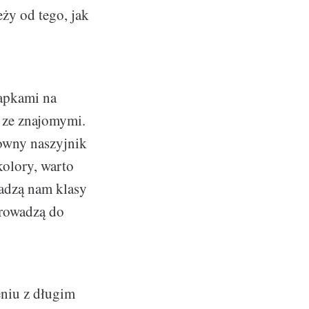
eży od tego, jak
apkami na
e ze znajomymi.
towny naszyjnik
kolory, warto
dadzą nam klasy
wprowadzą do
eniu z długim