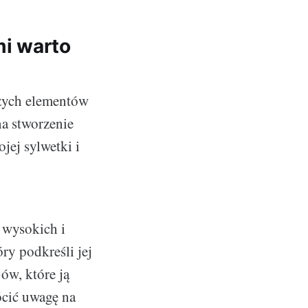
mi warto
szych elementów
na stworzenie
jej sylwetki i
 wysokich i
óry podkreśli jej
ów, które ją
ócić uwagę na