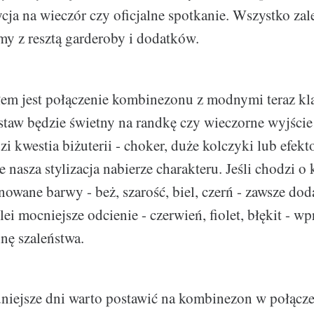
cja na wieczór czy oficjalne spotkanie. Wszystko zal
y z resztą garderoby i dodatków.
m jest połączenie kombinezonu z modnymi teraz kl
estaw będzie świetny na randkę czy wieczorne wyjści
i kwestia biżuterii - choker, duże kolczyki lub efek
 nasza stylizacja nabierze charakteru. Jeśli chodzi o 
onowane barwy - beż, szarość, biel, czerń - zawsze do
olei mocniejsze odcienie - czerwień, fiolet, błękit - 
inę szaleństwa.
dniejsze dni warto postawić na kombinezon w połącz