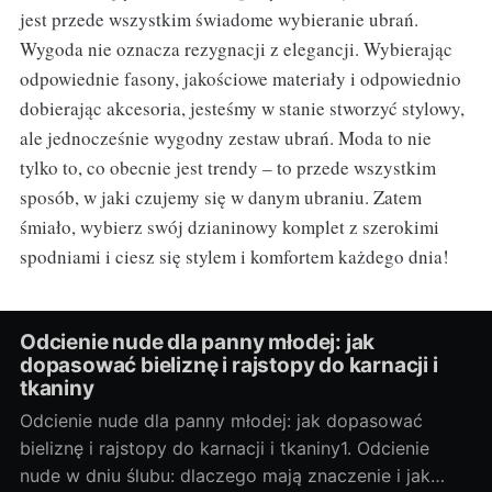
jest przede wszystkim świadome wybieranie ubrań.
Wygoda nie oznacza rezygnacji z elegancji. Wybierając
odpowiednie fasony, jakościowe materiały i odpowiednio
dobierając akcesoria, jesteśmy w stanie stworzyć stylowy,
ale jednocześnie wygodny zestaw ubrań. Moda to nie
tylko to, co obecnie jest trendy – to przede wszystkim
sposób, w jaki czujemy się w danym ubraniu. Zatem
śmiało, wybierz swój dzianinowy komplet z szerokimi
spodniami i ciesz się stylem i komfortem każdego dnia!
Odcienie nude dla panny młodej: jak
dopasować bieliznę i rajstopy do karnacji i
tkaniny
Odcienie nude dla panny młodej: jak dopasować
bieliznę i rajstopy do karnacji i tkaniny1. Odcienie
nude w dniu ślubu: dlaczego mają znaczenie i jak