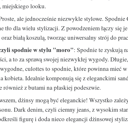
 miejskiego looku.
 Proste, ale jednocześnie niezwykle stylowe. Spodnie
e tło dla wielu stylizacji. Z powodzeniem łączy się j
oraz białą koszulą, tworząc uniwersalny strój do prac
 czyli spodnie w stylu "moro"
: Spodnie te zyskują n
ci, a to za sprawą swojej niezwykłej wygody. Długie,
wygodne, culottes to spodnie, które powinna mieć w
da kobieta. Idealnie komponują się z eleganckimi san
le również z butami na płaskiej podeszwie.
wszem, dżinsy mogą być eleganckie! Wszystko zależy
asonu. Dark denim, czyli ciemny jeans, z wysokim sta
dkreśli figurę i doda nieco elegancji dżinsowej styliz