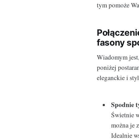
tym pomoże Wam
Połączeni
fasony sp
Wiadomym jest, 
poniżej postara
eleganckie i st
Spodnie t
Świetnie w
można je z
Idealnie w