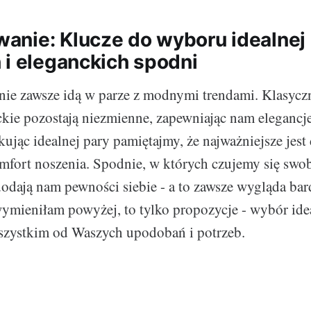
nie: Klucze do wyboru idealnej
 i eleganckich spodni
l nie zawsze idą w parze z modnymi trendami. Klasycz
kie pozostają niezmienne, zapewniając nam elegancj
kując idealnej pary pamiętajmy, że najważniejsze jest
omfort noszenia. Spodnie, w których czujemy się swo
odają nam pewności siebie - a to zawsze wygląda bar
ymieniłam powyżej, to tylko propozycje - wybór ide
szystkim od Waszych upodobań i potrzeb.