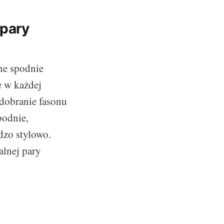
 pary
ne spodnie
e w każdej
 dobranie fasonu
bodnie,
dzo stylowo.
alnej pary