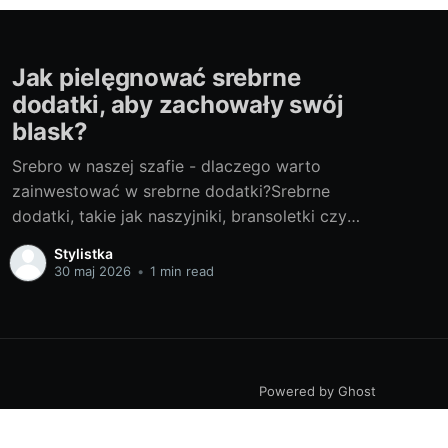
Jak pielęgnować srebrne
dodatki, aby zachowały swój
blask?
Srebro w naszej szafie - dlaczego warto
zainwestować w srebrne dodatki?Srebrne
dodatki, takie jak naszyjniki, bransoletki czy
pierścionki srebrne, są nieodłącznym
Stylistka
elementem kobiecej garderoby. Szlachetna biel
30 maj 2026
•
1 min read
tego metalu dodaje elegancji i blasku każdemu
strojowi. Srebro to uniwersalny surowiec, który
sprawdzi się zarówno w codziennych, jak i
eleganckich stylizacjach. Wielbiciele
Powered by Ghost