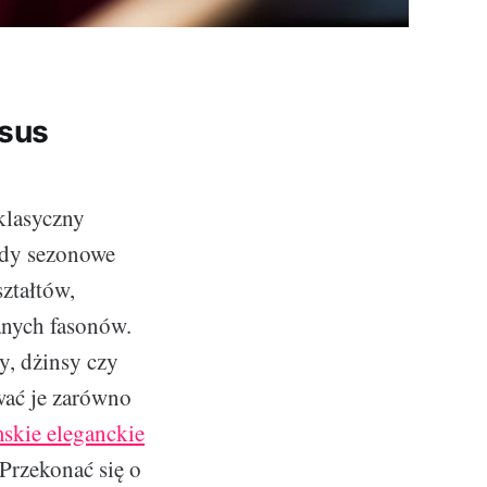
rsus
klasyczny
ndy sezonowe
ztałtów,
anych fasonów.
y, dżinsy czy
wać je zarówno
skie eleganckie
Przekonać się o