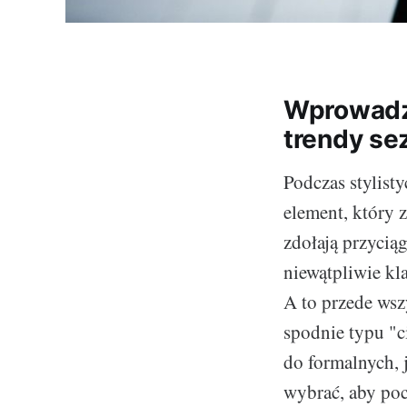
Wprowadze
trendy s
Podczas stylis
element, który
zdołają przycią
niewątpliwie kl
A to przede wszy
spodnie typu "c
do formalnych, j
wybrać, aby poc