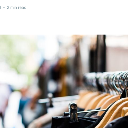
4
•
2 min read