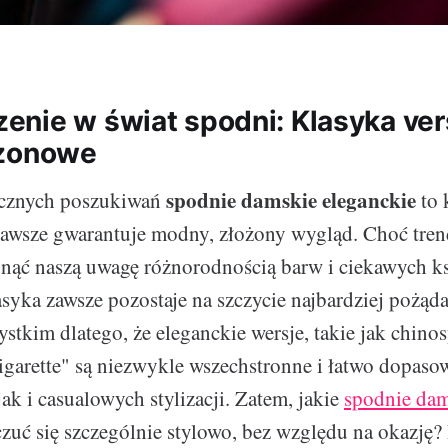
nie w świat spodni: Klasyka ve
ezonowe
spodnie damskie eleganckie
tycznych poszukiwań
to 
 zawsze gwarantuje modny, złożony wygląd. Choć tre
gnąć naszą uwagę różnorodnością barw i ciekawych ks
asyka zawsze pozostaje na szczycie najbardziej pożąd
stkim dlatego, że eleganckie wersje, takie jak chinos
igarette" są niezwykle wszechstronne i łatwo dopaso
ak i casualowych stylizacji. Zatem, jakie
spodnie dam
zuć się szczególnie stylowo, bez względu na okazję? 