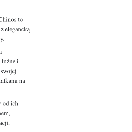
 Chinos to
e z elegancką
y.
a
 luźne i
 swojej
dałkami na
 od ich
nem,
acji.