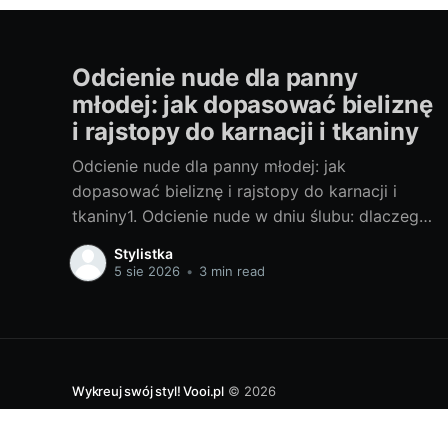
Odcienie nude dla panny
młodej: jak dopasować bieliznę
i rajstopy do karnacji i tkaniny
Odcienie nude dla panny młodej: jak
dopasować bieliznę i rajstopy do karnacji i
tkaniny1. Odcienie nude w dniu ślubu: dlaczego
mają znaczenie i jak wpływają na odbiór
Stylistka
sukniNude nie jest kolorem uniwersalnym. To
5 sie 2026
•
3 min read
paleta, która ma pracować jak filtr
upiększający: wyrównać ton skóry, ukryć
prześwity i pozostać niewidoczna pod suknią.
Wykreuj swój styl! Vooi.pl
© 2026