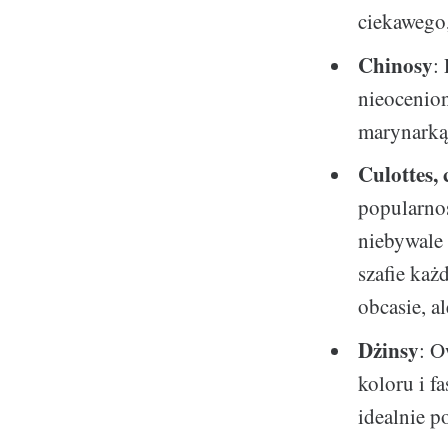
ciekawego,
Chinosy
:
nieocenion
marynarką 
Culottes,
popularnoś
niebywale 
szafie każ
obcasie, a
Dżinsy
: O
koloru i f
idealnie po