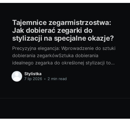
Tajemnice zegarmistrzostwa:
Jak dobierać zegarki do
stylizacji na specjalne okazje?
Precyzyjna elegancja: Wprowadzenie do sztuki
dobierania zegarkówSztuka dobierania
idealnego zegarka do określonej stylizacji to
prawdziwe zegarmistrzostwo. Często
Stylistka
traktowany po macoszemu dodatek, jest tak
7 lip 2026
•
2 min read
naprawdę kluczowym elementem każdego
outfitu. Wyraża bowiem osobowość, koduje
status społeczny oraz odzwierciedla poczucie
smaku i stylu. Zarówno w codziennym rytuale
ubierania się, jak i podczas przygotowań