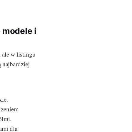
 modele i
ale w listingu
 najbardziej
kie.
odzeniem
ółmi.
ami dla