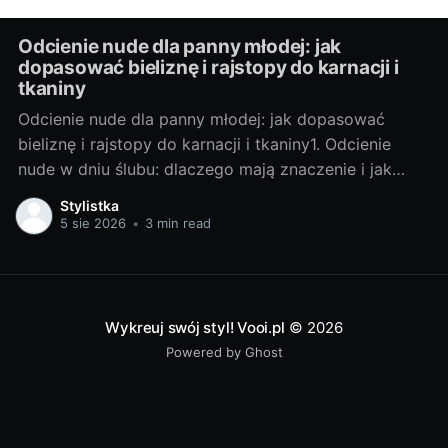
Odcienie nude dla panny młodej: jak
dopasować bieliznę i rajstopy do karnacji i
tkaniny
Odcienie nude dla panny młodej: jak dopasować
bieliznę i rajstopy do karnacji i tkaniny1. Odcienie
nude w dniu ślubu: dlaczego mają znaczenie i jak
wpływają na odbiór sukniNude nie jest kolorem
Stylistka
uniwersalnym. To paleta, która ma pracować jak filtr
5 sie 2026
•
3 min read
upiększający: wyrównać ton skóry, ukryć prześwity i
pozostać niewidoczna pod suknią.
Wykreuj swój styl! Vooi.pl
© 2026
Powered by Ghost