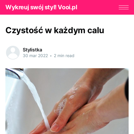
Wykreuj swój styl! Vooi.pl
Czystość w każdym calu
Stylistka
30 mar 2022
•
2 min read