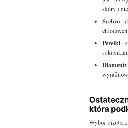
skóry i ni
Srebro
- d
chłodnych.
Perełki
- s
sukienkam
Diamenty
wyrafinow
Ostateczn
która pod
Wybór biżuterii