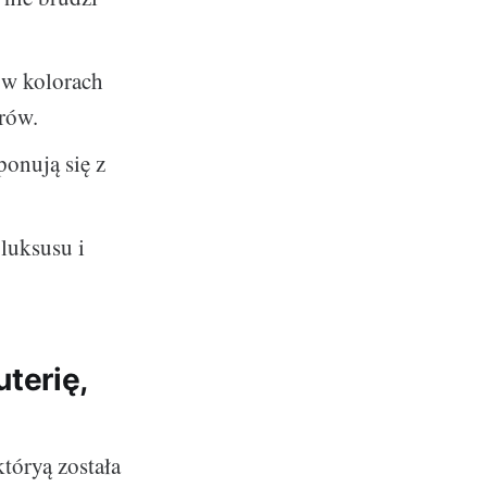
ą w kolorach
rów.
ponują się z
 luksusu i
terię,
tóryą została