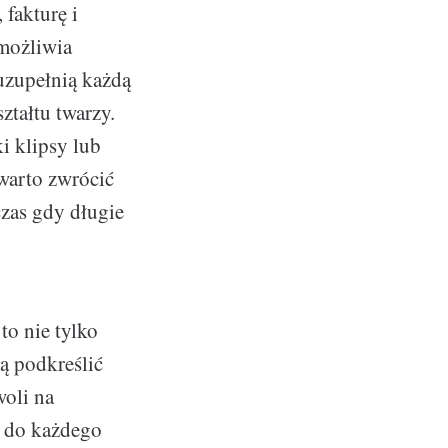
 fakturę i
ożliwia
uzupełnią każdą
ztałtu twarzy.
i klipsy lub
warto zwrócić
czas gdy długie
to nie tylko
ią podkreślić
woli na
u do każdego