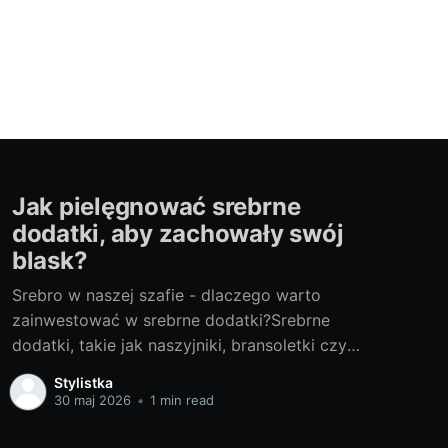
Jak pielęgnować srebrne
dodatki, aby zachowały swój
blask?
Srebro w naszej szafie - dlaczego warto
zainwestować w srebrne dodatki?Srebrne
dodatki, takie jak naszyjniki, bransoletki czy
pierścionki srebrne, są nieodłącznym
Stylistka
elementem kobiecej garderoby. Szlachetna biel
30 maj 2026
•
1 min read
tego metalu dodaje elegancji i blasku każdemu
strojowi. Srebro to uniwersalny surowiec, który