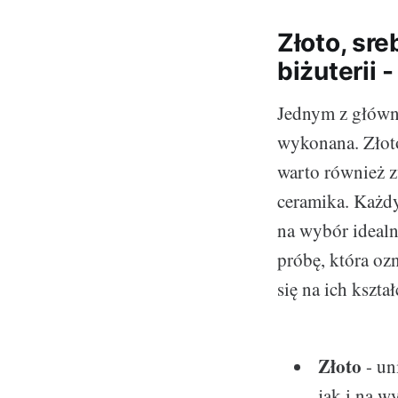
Złoto, sre
biżuterii 
Jednym z główny
wykonana. Złoto,
warto również zw
ceramika. Każdy
na wybór idealn
próbę, która oz
się na ich kszta
Złoto
- un
jak i na w