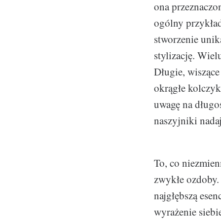
ona przeznaczona
ogólny przykła
stworzenie unik
stylizację. Wiel
Długie, wiszące
okrągłe kolczyk
uwagę na długoś
naszyjniki nadaj
To, co niezmien
zwykłe ozdoby. S
najgłębszą esen
wyrażenie siebi