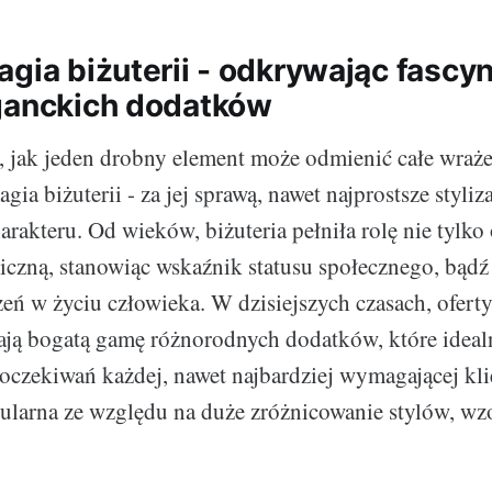
agia biżuterii - odkrywając fascy
ganckich dodatków
st, jak jeden drobny element może odmienić całe wraż
ia biżuterii - za jej sprawą, nawet najprostsze styliz
rakteru. Od wieków, biżuteria pełniła rolę nie tylko
czną, stanowiąc wskaźnik statusu społecznego, bąd
ń w życiu człowieka. W dzisiejszych czasach, ofert
rają bogatą gamę różnorodnych dodatków, które idea
 oczekiwań każdej, nawet najbardziej wymagającej kli
ularna ze względu na duże zróżnicowanie stylów, wz