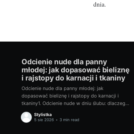
dnia.
Odcienie nude dla panny
młodej: jak dopasować bieliznę
i rajstopy do karnacji i tkaniny
Odcienie nude dla panny młodej: jak
dopasować bieliznę i rajstopy do karnacji i
tkaniny1. Odcienie nude w dniu ślubu: dlaczego
mają znaczenie i jak wpływają na odbiór
Stylistka
sukniNude nie jest kolorem uniwersalnym. To
5 sie 2026
•
3 min read
paleta, która ma pracować jak filtr
upiększający: wyrównać ton skóry, ukryć