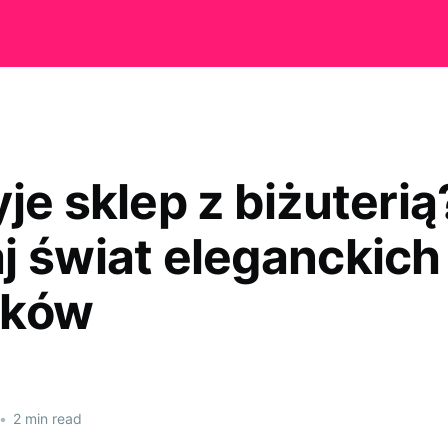
je sklep z biżuterią
j świat eleganckich
tków
•
2 min read