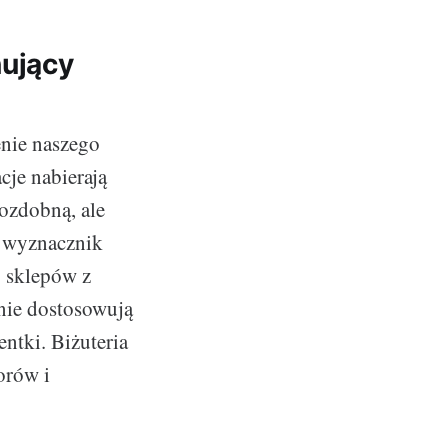
nujący
enie naszego
acje nabierają
 ozdobną, ale
ź wyznacznik
y sklepów z
lnie dostosowują
entki. Biżuteria
orów i