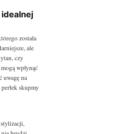
 idealnej
tórego została
arniejsze, ale
tytan, czy
re mogą wpłynąć
ić uwagę na
i perłek skupmy
tylizacji,
 nie brudzi