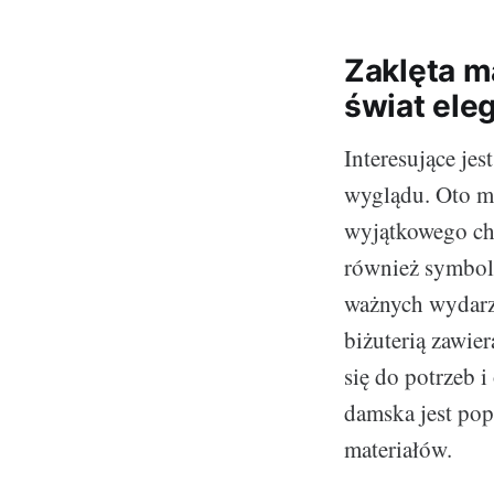
Zaklęta m
świat ele
Interesujące je
wyglądu. Oto mag
wyjątkowego cha
również symboli
ważnych wydarze
biżuterią zawie
się do potrzeb i
damska jest pop
materiałów.