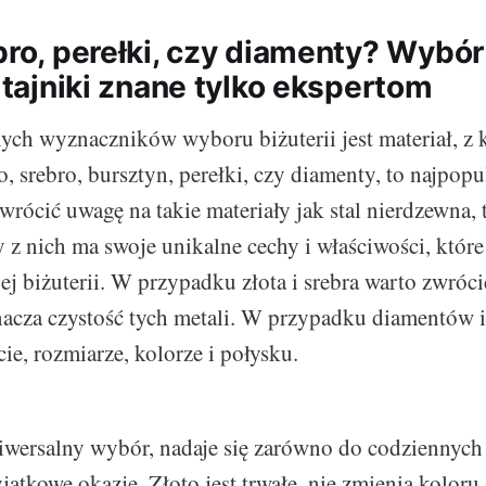
bro, perełki, czy diamenty? Wybór
- tajniki znane tylko ekspertom
ch wyznaczników wyboru biżuterii jest materiał, z k
 srebro, bursztyn, perełki, czy diamenty, to najpopul
rócić uwagę na takie materiały jak stal nierdzewna, 
 z nich ma swoje unikalne cechy i właściwości, któ
ej biżuterii. W przypadku złota i srebra warto zwróc
nacza czystość tych metali. W przypadku diamentów 
łcie, rozmiarze, kolorze i połysku.
iwersalny wybór, nadaje się zarówno do codziennych s
yjątkowe okazje. Złoto jest trwałe, nie zmienia koloru,