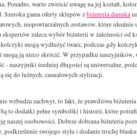
. Ponadto, warto zwrócić uwagę na jej kształt, kolor,
d. Szeroka gama oferty sklepów z
biżuteria damska
um
atowych, niepowtarzalnych zestawów, które idealnie 
u ekspertów zaleca wybór biżuterii w zależności od ks
 kolczyki mogą wydłużyć twarz, podczas gdy kolczyk
i mogą ją nieco skrócić. W przypadku naszyjników, 
ć - naszyjniki średniej długości są uniwersalne, pod
ą się do luźnych, casualowych stylizacji.
nie wzbudza zachwyt, to fakt, że prawdziwa biżuteria 
ą to dodatki pełne symboliki i historii, które potraf
cję naszej osobowości. Dobrze dobrana biżuteria poz
e, podkreślenie swojego stylu i dodanie trochę blask