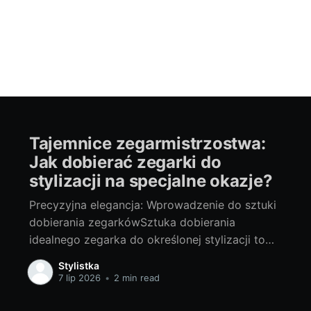
Tajemnice zegarmistrzostwa:
Jak dobierać zegarki do
stylizacji na specjalne okazje?
Precyzyjna elegancja: Wprowadzenie do sztuki
dobierania zegarkówSztuka dobierania
idealnego zegarka do określonej stylizacji to
prawdziwe zegarmistrzostwo. Często
Stylistka
traktowany po macoszemu dodatek, jest tak
7 lip 2026
•
2 min read
naprawdę kluczowym elementem każdego
outfitu. Wyraża bowiem osobowość, koduje